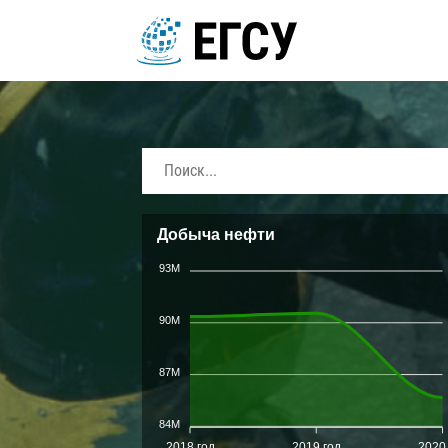
Добыча нефти
93M
90M
87M
84M
2018 год
2019 год
2020