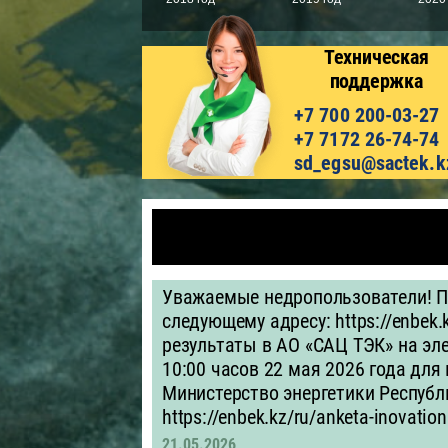
Техническая
поддержка
+7 700 200-03-27
+7 7172 26-74-74
sd_egsu@sactek.k
Уважаемые недропользователи! П
следующему адресу: https://enbek.
результаты в АО «САЦ ТЭК» на эле
10:00 часов 22 мая 2026 года для
Министерство энергетики Республи
https://enbek.kz/ru/anketa-inovation
21.05.2026