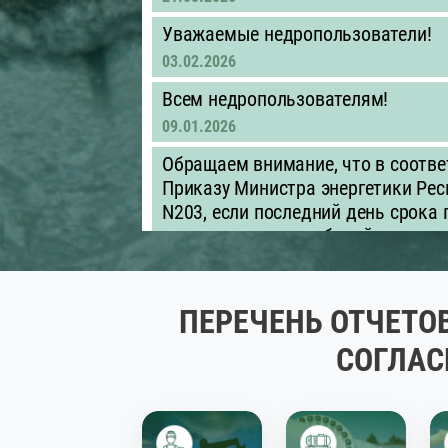
Уважаемые недропользователи!
03.02.2026
Всем недропользователям!
09.01.2026
Обращаем внимание, что в соотве
Приказу Министра энергетики Рес
N203, если последний день срока
приходится на нерабочий день, д
следующий за ним рабочий день.
01.01.2026
ПЕРЕЧЕНЬ ОТЧЕТО
Объявление для недропользовате
недропользователям необходимо д
СОГЛАС
оцифровку контрактных, проектны
обеспечить их предоставление в
быть представлены в машиночитае
.xls/.xlsx)