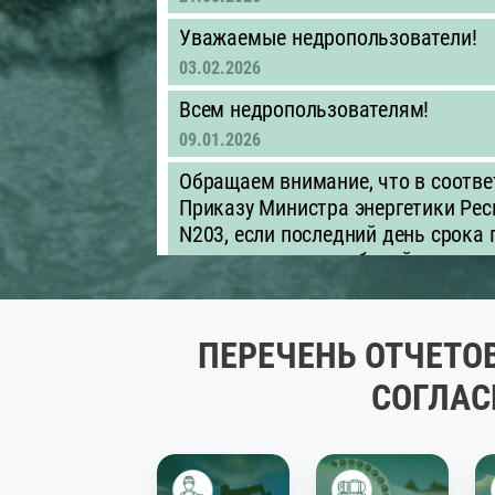
Уважаемые недропользователи!
03.02.2026
Всем недропользователям!
09.01.2026
Обращаем внимание, что в соотве
Приказу Министра энергетики Рес
N203, если последний день срока
приходится на нерабочий день, д
следующий за ним рабочий день.
01.01.2026
ПЕРЕЧЕНЬ ОТЧЕТО
Объявление для недропользовате
недропользователям необходимо д
СОГЛАС
оцифровку контрактных, проектны
обеспечить их предоставление в
быть представлены в машиночитае
.xls/.xlsx)