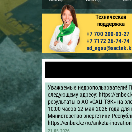
Техническая
поддержка
+7 700 200-03-27
+7 7172 26-74-74
sd_egsu@sactek.k
Уважаемые недропользователи! П
следующему адресу: https://enbek.
результаты в АО «САЦ ТЭК» на эле
10:00 часов 22 мая 2026 года для
Министерство энергетики Республи
https://enbek.kz/ru/anketa-inovation
21.05.2026