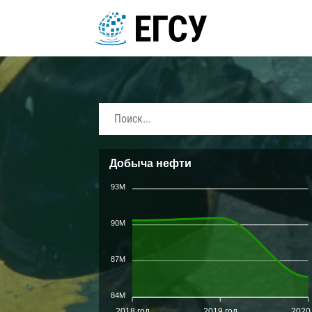
Добыча нефти
93M
90M
87M
84M
2018 год
2019 год
2020