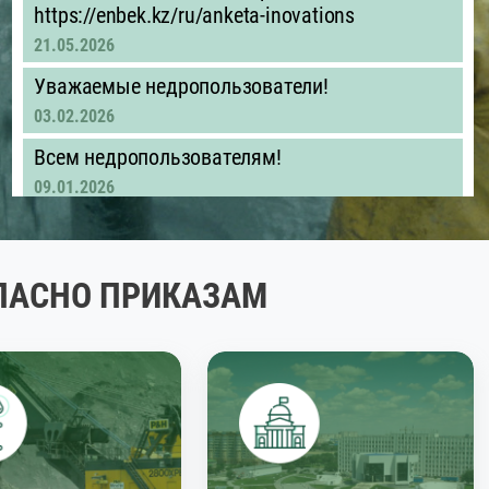
https://enbek.kz/ru/anketa-inovations
21.05.2026
Уважаемые недропользователи!
03.02.2026
Всем недропользователям!
09.01.2026
Обращаем внимание, что в соответствии с
пунктом 11 приложения 28 к Приказу
Министра энергетики Республики Казахстан
ГЛАСНО ПРИКАЗАМ
от 23 мая 2018 года N203, если последний
день срока представления *ежемесячных*
отчетов приходится на нерабочий день, днем
окончания срока считается ближайший
следующий за ним рабочий день.
01.01.2026
Объявление для недропользователей