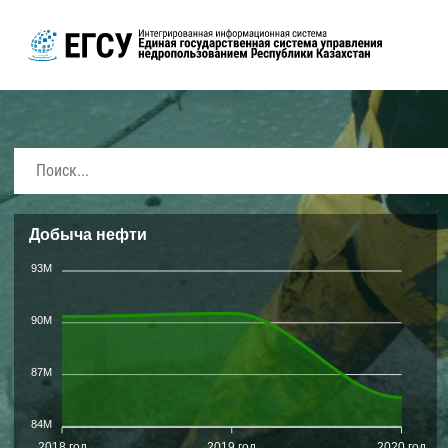
Добыча нефти
93M
90M
87M
84M
2018 год
2019 год
2020 год