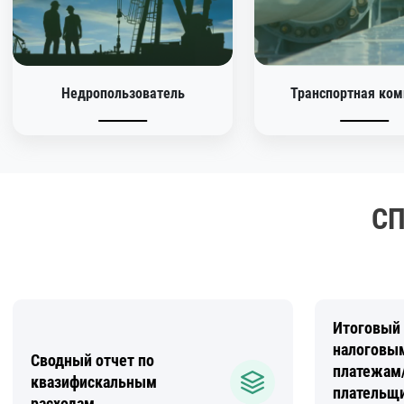
Недропользователь
Транспортная ком
СП
Итоговый 
налоговы
Сводный отчет по
платежам
квазифискальным
плательщ
расходам