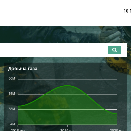
10:
Добыча газа
56M
56M
55M
54M
2018 год
2019 год
2020 год