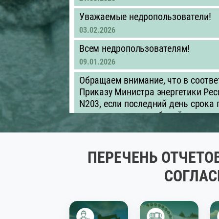
Уважаемые недропользователи!
03.02.2026
Всем недропользователям!
09.01.2026
Обращаем внимание, что в соотве
Приказу Министра энергетики Рес
N203, если последний день срока
приходится на нерабочий день, д
следующий за ним рабочий день.
01.01.2026
ПЕРЕЧЕНЬ ОТЧЕТО
Объявление для недропользовате
недропользователям необходимо д
СОГЛАС
оцифровку контрактных, проектны
обеспечить их предоставление в
быть представлены в машиночитае
.xls/.xlsx)