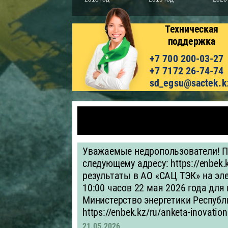
Техническая
поддержка
+7 700 200-03-27
+7 7172 26-74-74
sd_egsu@sactek.k
Уважаемые недропользователи! П
следующему адресу: https://enbek.
результаты в АО «САЦ ТЭК» на эле
10:00 часов 22 мая 2026 года для
Министерство энергетики Республи
https://enbek.kz/ru/anketa-inovation
21.05.2026