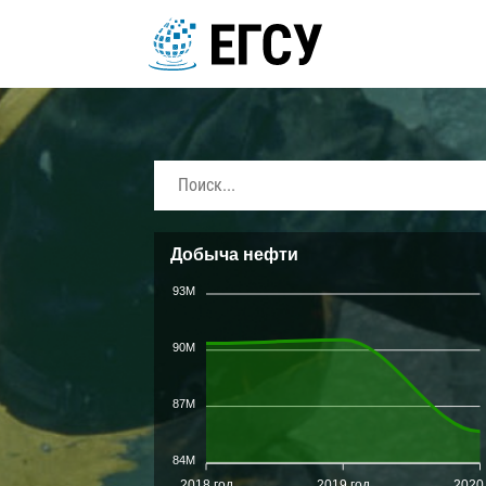
Добыча нефти
93M
90M
87M
84M
2018 год
2019 год
2020