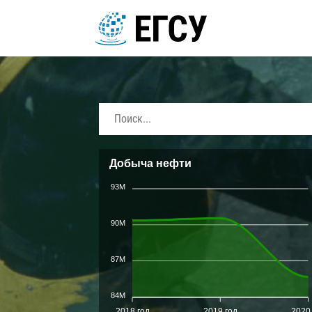
Добыча нефти
93M
90M
87M
84M
2018 год
2019 год
2020