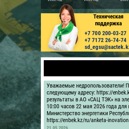
Техническая
поддержка
+7 700 200-03-27
+7 7172 26-74-74
sd_egsu@sactek.k
Уважаемые недропользователи! П
следующему адресу: https://enbek.
результаты в АО «САЦ ТЭК» на эле
10:00 часов 22 мая 2026 года для
Министерство энергетики Республи
https://enbek.kz/ru/anketa-inovation
21.05.2026