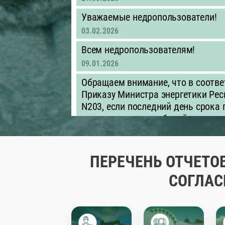
Уважаемые недропользователи!
03.02.2026
Всем недропользователям!
09.01.2026
Обращаем внимание, что в соотве
Приказу Министра энергетики Рес
N203, если последний день срока
приходится на нерабочий день, д
следующий за ним рабочий день.
01.01.2026
ПЕРЕЧЕНЬ ОТЧЕТО
Объявление для недропользовате
недропользователям необходимо д
СОГЛАС
оцифровку контрактных, проектны
обеспечить их предоставление в
быть представлены в машиночитае
.xls/.xlsx)