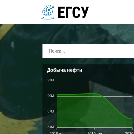
Добыча нефти
93M
90M
87M
84M
2018 год
2019 год
2020