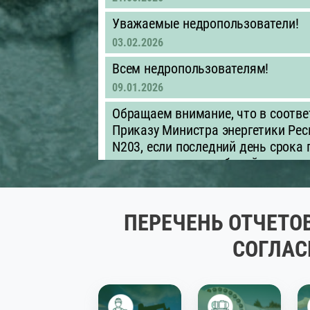
Уважаемые недропользователи!
03.02.2026
Всем недропользователям!
09.01.2026
Обращаем внимание, что в соотве
Приказу Министра энергетики Рес
N203, если последний день срока
приходится на нерабочий день, д
следующий за ним рабочий день.
01.01.2026
ПЕРЕЧЕНЬ ОТЧЕТО
Объявление для недропользовате
недропользователям необходимо д
СОГЛАС
оцифровку контрактных, проектны
обеспечить их предоставление в
быть представлены в машиночитае
.xls/.xlsx)