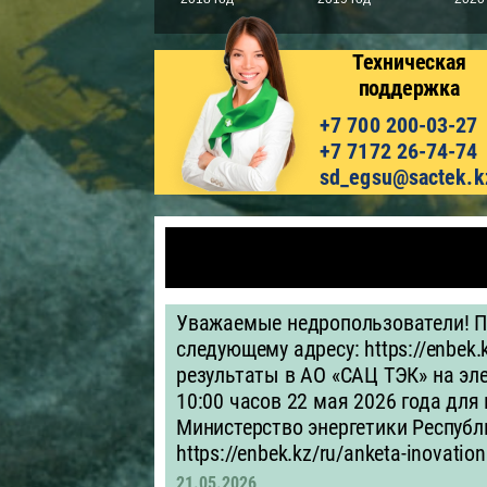
Техническая
поддержка
+7 700 200-03-27
+7 7172 26-74-74
sd_egsu@sactek.k
Уважаемые недропользователи! П
следующему адресу: https://enbek.
результаты в АО «САЦ ТЭК» на эле
10:00 часов 22 мая 2026 года для
Министерство энергетики Республи
https://enbek.kz/ru/anketa-inovation
21.05.2026