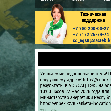
Техническая
поддержка
+7 700 200-03-27
+7 7172 26-74-74
sd_egsu@sactek.k
Уважаемые недропользователи! П
следующему адресу: https://enbek.
результаты в АО «САЦ ТЭК» на эле
10:00 часов 22 мая 2026 года для
Министерство энергетики Республи
https://enbek.kz/ru/anketa-inovation
21.05.2026