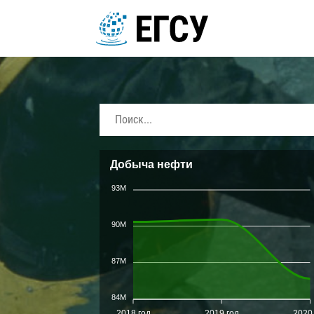
Добыча нефти
93M
90M
87M
84M
2018 год
2019 год
2020