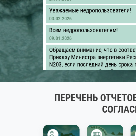
Уважаемые недропользователи!
03.02.2026
Всем недропользователям!
09.01.2026
Обращаем внимание, что в соотве
Приказу Министра энергетики Рес
N203, если последний день срока
приходится на нерабочий день, д
следующий за ним рабочий день.
01.01.2026
ПЕРЕЧЕНЬ ОТЧЕТО
Объявление для недропользовате
недропользователям необходимо д
СОГЛАС
оцифровку контрактных, проектны
обеспечить их предоставление в
быть представлены в машиночитае
.xls/.xlsx)